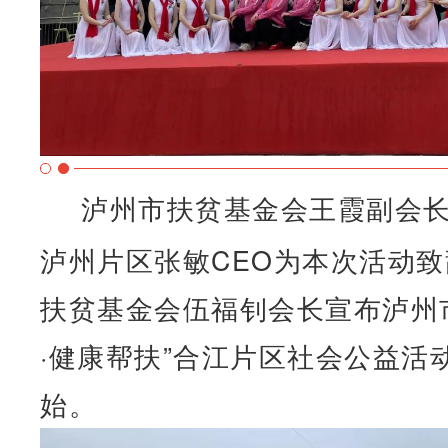
泸州市扶贫基金会王霞副会
泸州片区张敏CEO为本次活动
扶贫基金会伍福钊会长宣布泸州
·健康帮扶”合江片区社会公益活
始。